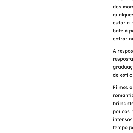
dos mom
qualquer
euforia 
bate à p
entrar n
A respos
resposta
graduaç
de estilo
Filmes e
romantiz
brilhant
poucos 
intensos
tempo pa