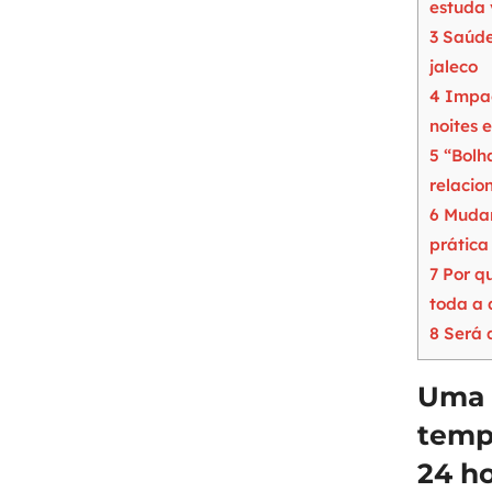
estuda
3
Saúde 
jaleco
4
Impact
noites 
5
“Bolh
relaci
6
Mudanç
prática
7
Por qu
toda a 
8
Será 
Uma 
temp
24 h