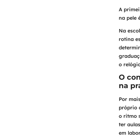
A primei
na pele 
Na escol
rotina e
determin
graduaçã
o relógi
O con
na pr
Por mais
próprio 
o ritmo 
ter aula
em labor