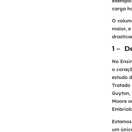
exemplo,
carga ho
O volum
maior, e
drastica
1 – D
No Ensin
o coraçã
estudo d
Tratado 
Guyton, 
Moore ou
Embriolo
Estamos
um únic