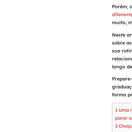
Porém, 
diferent
muito, m
Neste a
sobre as
sua roti
relacio
longo de
Prepare-
graduaç
forma po
1
Uma n
parar a
2
Choqu