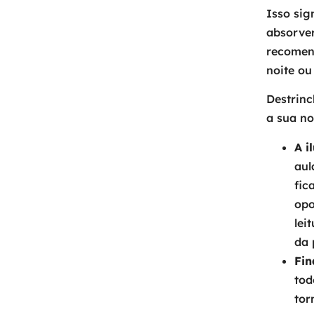
Isso sig
absorver
recomen
noite ou
Destrin
a sua no
A i
aul
fic
opo
lei
da 
Fin
tod
tor