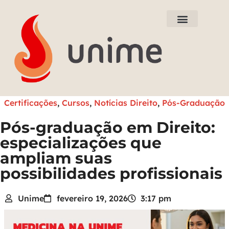
Nossos Cursos
Tudo sobre Medicina
Tour Virtual
Certificações
,
Cursos
,
Notícias Direito
,
Pós-Graduação
Pós-graduação em Direito:
especializações que
ampliam suas
possibilidades profissionais
Unime
fevereiro 19, 2026
3:17 pm