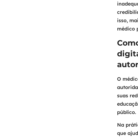
inadequ
credibil
isso, ma
médico 
Como
digit
autor
O médico
autorida
suas red
educaçã
público.
Na práti
que aju