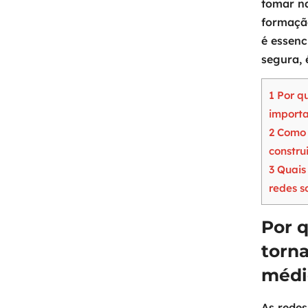
tomar na
formação
é essenc
segura, 
1
Por qu
importa
2
Como o
constru
3
Quais 
redes s
Por q
torn
médi
As rede