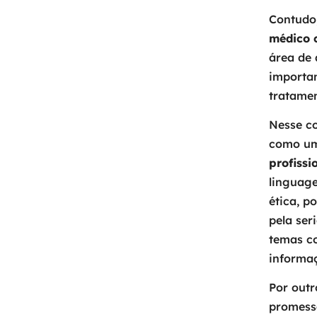
Contudo
médico 
área de 
importan
tratamen
Nesse co
como u
profissi
linguage
ética, p
pela ser
temas c
informa
Por outr
promess