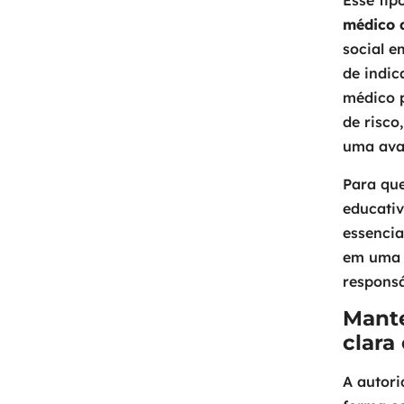
Esse tip
médico 
social e
de indic
médico p
de risco
uma aval
Para que
educati
essencia
em uma 
responsá
Mant
clara
A autor