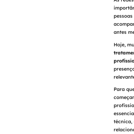
importâ
pessoas
acompan
antes m
Hoje, m
tratamen
profissi
presenç
relevant
Para qu
começand
profissi
essencia
técnica,
relacio