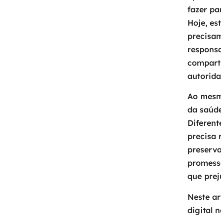
fazer pa
Hoje, es
precisam
responsa
comparti
autorida
Ao mesmo
da saúd
Diferen
precisa 
preserva
promess
que prej
Neste ar
digital 