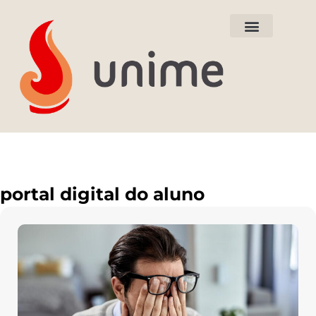
Nossos Cursos
Tudo sobre Medicina
Tour Virtual
portal digital do aluno