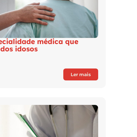
pecialidade médica que
 dos idosos
Ler mais