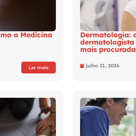
como a Medicina
Dermatologia: 
dermatologista
mais procurad
julho 31, 2026
Ler mais