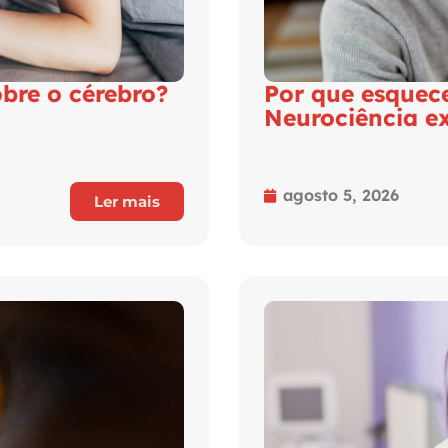
bre o cérebro?
Por que esquec
Neurociência e
agosto 5, 2026
Ler mais