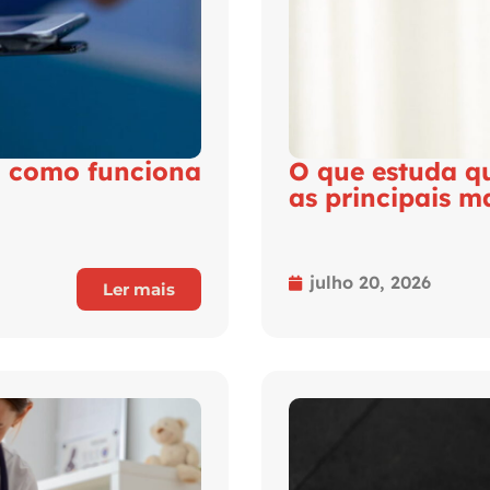
, como funciona
O que estuda q
as principais m
julho 20, 2026
Ler mais