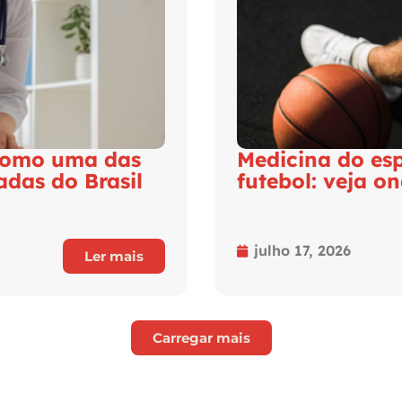
 como uma das
Medicina do es
adas do Brasil
futebol: veja o
julho 17, 2026
Ler mais
Carregar mais