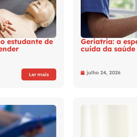
 o estudante de
Geriatria: a es
tender
cuida da saúde
julho 24, 2026
Ler mais