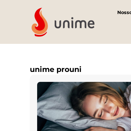
Noss
unime prouni