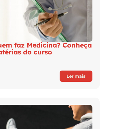
uem faz Medicina? Conheça
atérias do curso
Ler mais