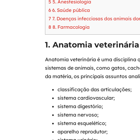
5
5. Anestesiologia
6
6. Saúde pública
7
7. Doenças infecciosas dos animais do
8
8. Farmacologia
1. Anatomia veterinária
Anatomia veterinária é uma disciplina
sistemas de animais, como gatos, cacho
da matéria, os principais assuntos anal
classificação das articulações;
sistema cardiovascular;
sistema digestório;
sistema nervoso;
sistema esquelético;
aparelho reprodutor;
sistema urinário;