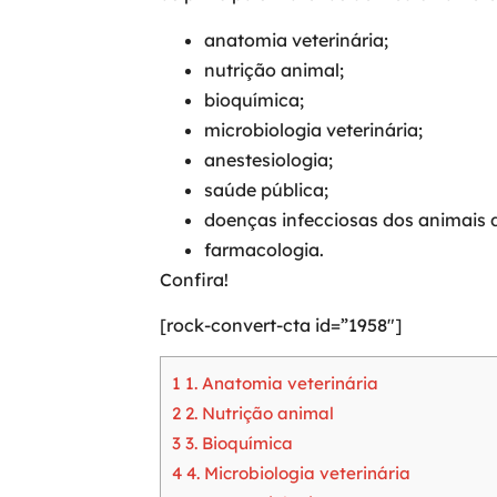
anatomia veterinária;
nutrição animal;
bioquímica;
microbiologia veterinária;
anestesiologia;
saúde pública;
doenças infecciosas dos animais 
farmacologia.
Confira!
[rock-convert-cta id=”1958″]
1
1. Anatomia veterinária
2
2. Nutrição animal
3
3. Bioquímica
4
4. Microbiologia veterinária