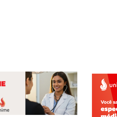
ais matérias da faculd
Veterinária
ento
maio 20, 2020
9:38 am
Sem Co