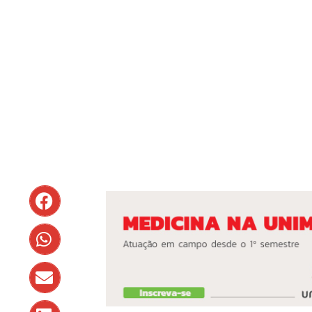
Veja as 8 princip
Jonas Nascim