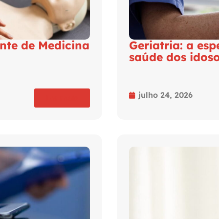
ante de Medicina
Geriatria: a es
saúde dos idos
julho 24, 2026
Ler mais