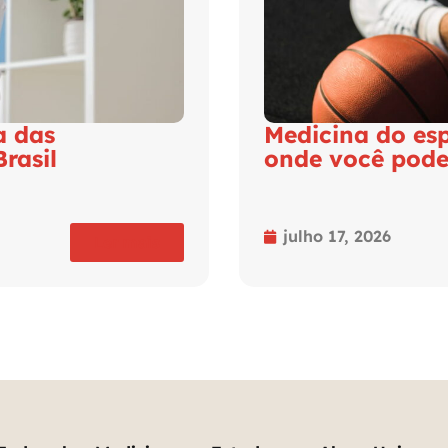
a das
Medicina do esp
rasil
onde você pode
julho 17, 2026
Ler mais