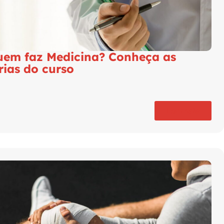
uem faz Medicina? Conheça as
rias do curso
Ler mais