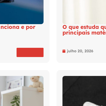
unciona e por
O que estuda q
principais maté
julho 20, 2026
Ler mais