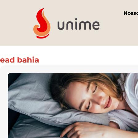
Noss
ead bahia